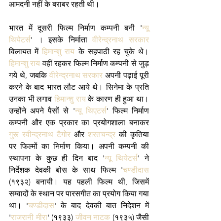
आमदनी नहीं के बराबर रहती थी।
भारत में दूसरी फिल्म निर्माण कम्पनी बनी '
न्यू 
थियेटर्स
' । इसके निर्माता 
वीरेन्द्रनाथ सरकार
विलायत में 
हिमान्शु राय
 के सहपाठी रह चुके थे। 
हिमान्शु राय
 वहीं रहकर फिल्म निर्माण कम्पनी से जुड़ 
गये थे, जबकि 
वीरेन्द्रनाथ सरकार
 अपनी पढ़ाई पूरी 
करने के बाद भारत लौट आये थे। सिनेमा के प्रति 
उनका भी लगाव 
हिमान्शु राय
 के कारण ही हुआ था। 
उन्होंने अपने पैसों से '
न्यू थिएटर्स
' फिल्म निर्माण 
कम्पनी और एक प्रकार का प्रयोगशाला बनाकर 
गुरू रवीन्द्रनाथ टैगोर
 और 
शरतचन्द्र 
की कृतिया 
पर फिल्मों का निर्माण किया। अपनी कम्पनी की 
स्थापना के कुछ ही दिन बाद '
न्यू थियेटर्स
' ने 
निर्देशक देवकी बोस के साथ फिल्म '
चण्डीदास
(१९३२) बनायी। यह पहली फिल्म थी, जिसमें 
सम्वादों के स्थान पर पारसगीत का प्रयोग किया गया 
था। '
चण्डीदास
' के बाद देवकी बात निदेशन में 
'
राजरानी मीरा
' (१९३३) 
जीवन नाटक
 (१९३५) जैसी 