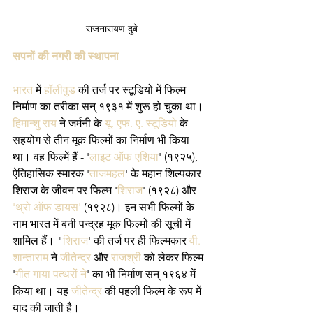
राजनारायण दुबे
सपनों की नगरी की स्थापना
भारत
 में 
हॉलीवुड
 की तर्ज पर स्टूडियो में फिल्म 
निर्माण का तरीका सन् १९३१ में शुरू हो चुका था। 
हिमान्शु राय
 ने जर्मनी के 
यू. एफ. ए. स्टूडियो
 के 
सहयोग से तीन मूक फिल्मों का निर्माण भी किया 
था। वह फिल्में हैं - '
लाइट ऑफ एशिया
' (१९२५), 
ऐतिहासिक स्मारक '
ताजमहल
' के महान शिल्पकार 
शिराज के जीवन पर फिल्म '
शिराज
' (१९२८) और 
'थ्रो ऑफ डायस' 
(१९२८)। इन सभी फिल्मों के 
नाम भारत में बनी पन्द्रह मूक फिल्मों की सूची में 
शामिल हैं। "
शिराज
' की तर्ज पर ही फिल्मकार 
वी. 
शान्ताराम
 ने 
जीतेन्द्र
 और 
राजश्री 
को लेकर फिल्म 
'
गीत गाया पत्थरों ने
' का भी निर्माण सन् १९६४ में 
किया था। यह 
जीतेन्द्र
 की पहली फिल्म के रूप में 
याद की जाती है।