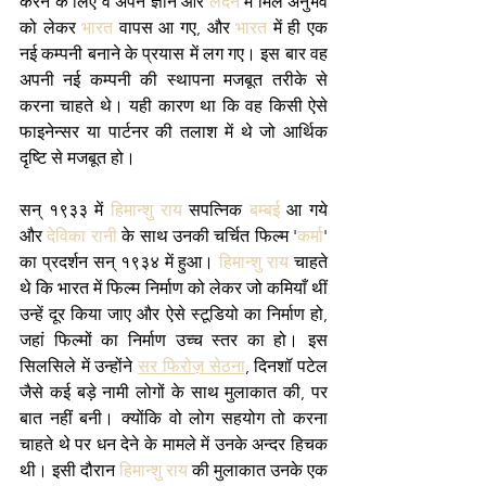
करने के लिए वे अपने ज्ञान और 
लंदन 
में मिले अनुभव 
को लेकर 
भारत
 वापस आ गए, और 
भारत
 में ही एक 
नई कम्पनी बनाने के प्रयास में लग गए। इस बार वह 
अपनी नई कम्पनी की स्थापना मजबूत तरीके से 
करना चाहते थे। यही कारण था कि वह किसी ऐसे 
फाइनेन्सर या पार्टनर की तलाश में थे जो आर्थिक 
दृष्टि से मजबूत हो।
सन् १९३३ में 
हिमान्शु राय
 सपत्निक 
बम्बई
 आ गये 
और 
देविका रानी
 के साथ उनकी चर्चित फिल्म '
कर्मा
' 
का प्रदर्शन सन् १९३४ में हुआ। 
हिमान्शु राय
 चाहते 
थे कि भारत में फिल्म निर्माण को लेकर जो कमियाँ थीं 
उन्हें दूर किया जाए और ऐसे स्टूडियो का निर्माण हो, 
जहां फिल्मों का निर्माण उच्च स्तर का हो। इस 
सिलसिले में उन्होंने 
सर फिरोज़ सेठना
, दिनशॉ पटेल 
जैसे कई बड़े नामी लोगों के साथ मुलाकात की, पर 
बात नहीं बनी। क्योंकि वो लोग सहयोग तो करना 
चाहते थे पर धन देने के मामले में उनके अन्दर हिचक 
थी। इसी दौरान 
हिमान्शु राय
 की मुलाकात उनके एक 